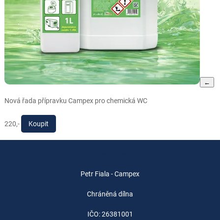
←
Nová řada přípravku Campex pro chemická WC
220,-
Koupit
Společnost
Petr Fiala - Campex
Chráněná dílna
IČO: 26381001