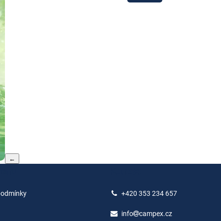
←
menu
Kontakt
podmínky
+420 353 234 657
info
campex.cz