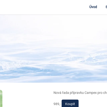
Úvod
Nová řada přípravku Campex pro c
989,-
Koupit