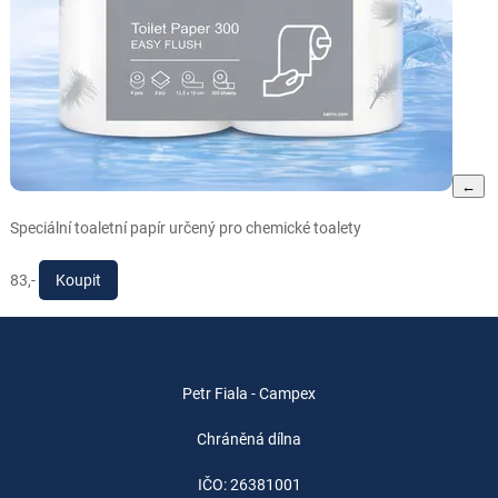
←
Speciální toaletní papír určený pro chemické toalety
83,-
Koupit
Společnost
Petr Fiala - Campex
Chráněná dílna
IČO: 26381001